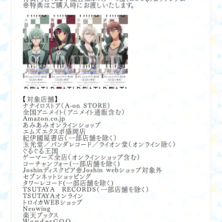
※特典はご購入時にお渡しいたします。
【対象店舗】
ナナイロストア（A-on STORE）
全国アニメイト（アニメイト通販含む）
Amazon.co.jp
あみあみオンラインショップ
エムズエクスポ盛岡店
紀伊國屋書店（一部店舗を除く）
玉光堂／バンダレコード／ライオン堂（オンライン除く）
ぐるぐる王国
ゲーマーズ全店（オンラインショップ含む）
コーチャンフォー(一部店舗を除く)
Joshinディスクピア※Joshin webショップ対象外
セブンネットショッピング
タワーレコード(一部店舗を除く)
TSUTAYA RECORDS（一部店舗を除く）
TSUTAYAオンライン
トロイカWEBショップ
Neowing
楽天ブックス
ＷｏｎｄｅｒＧＯＯ