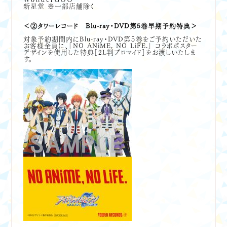
新星堂 ※一部店舗除く
＜②タワーレコード Blu-ray・DVD第5巻早期予約特典＞
対象予約期間内にBlu-ray・DVD第５巻をご予約いただいた
お客様全員に、「NO ANiME, NO LiFE.」 コラボポスター
デザインを使用した特典［2L判ブロマイド］をお渡しいたしま
す。