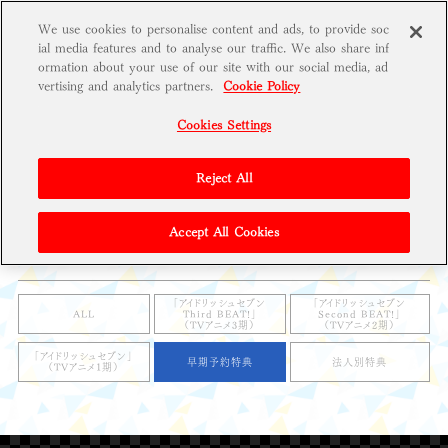
We use cookies to personalise content and ads, to provide soc
t
ial media features and to analyse our traffic. We also share inf
o
g
ormation about your use of our site with our social media, ad
g
vertising and analytics partners.
Cookie Policy
l
e
Cookies Settings
g
r
i
d
Reject All
Accept All Cookies
ALL
CD
BD/DVD
「アイドリッシュセブン
「アイドリッシュセブン
Third BEAT!」
Second BEAT!」
ALL
（TVアニメ3期）
（TVアニメ2期）
「アイドリッシュセブン」
早期予約特典
法人別特典
（TVアニメ1期）