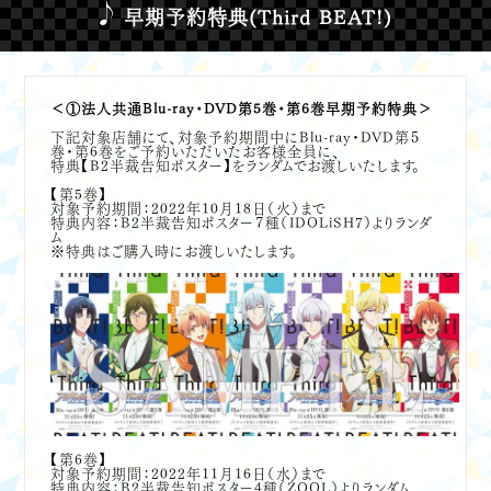
早期予約特典(Third BEAT!)
＜①法人共通Blu-ray・DVD第5巻・第6巻早期予約特典＞
下記対象店舗にて、対象予約期間中にBlu-ray・DVD第５
巻・第6巻をご予約いただいたお客様全員に、
特典【B2半裁告知ポスター】をランダムでお渡しいたします。
【第5巻】
対象予約期間：2022年10月18日（火）まで
特典内容：B2半裁告知ポスター７種（IDOLiSH7）よりランダ
ム
※特典はご購入時にお渡しいたします。
【第6巻】
対象予約期間：2022年11月16日（水）まで
特典内容：B2半裁告知ポスター4種（ŹOOĻ）よりランダム