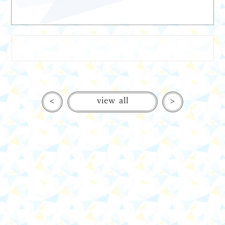
<
view all
>