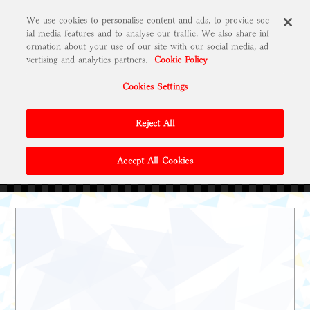
We use cookies to personalise content and ads, to provide soc
t
ial media features and to analyse our traffic. We also share inf
o
g
ormation about your use of our site with our social media, ad
g
vertising and analytics partners.
Cookie Policy
l
e
Cookies Settings
g
r
i
d
Reject All
Accept All Cookies
法人特典(Third BEAT!)