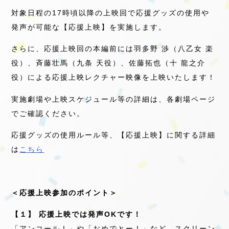
対象日程の17時頃以降の上映回で応援グッズの使用や
発声が可能な【応援上映】を実施します。
さらに、応援上映回の本編前には羽多野 渉（八乙女 楽
役）、斉藤壮馬（九条 天役）、佐藤拓也（十 龍之介
役）による応援上映レクチャー映像を上映いたします！
実施劇場や上映スケジュール等の詳細は、各劇場ページ
でご確認ください。
応援グッズの使用ルール等、【応援上映】に関する詳細
は
こちら
＜応援上映参加のポイント＞
【１】 応援上映では発声OKです！
「アンコール！」や「おめでとー！」など、スクリーン