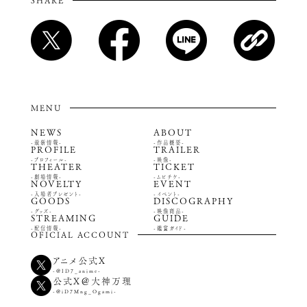
SHARE
MENU
NEWS
ABOUT
-最新情報-
-作品概要-
PROFILE
TRAILER
-プロフィール-
-映像-
THEATER
TICKET
-劇場情報-
-ムビチケ-
NOVELTY
EVENT
-入場者プレゼント-
-イベント-
GOODS
DISCOGRAPHY
-グッズ-
-映像商品-
STREAMING
GUIDE
-配信情報-
-鑑賞ガイド-
OFICIAL ACCOUNT
アニメ公式X
-@ID7_anime-
公式X＠大神万理
-@iD7Mng_Ogami-