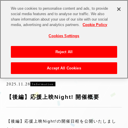
We use cookies to personalise content and ads, to provide
social media features and to analyse our traffic. We also
share information about your use of our site with our social
media, advertising and analytics partners.
Cookie Policy
NEWS
Cookies Settings
Reject All
ALL
Information
Goods
Novelty
Event
Collaboration
Theater
Accept All Cookies
2025.11.28
Information
【後編】応援上映Night! 開催概要
【後編】応援上映Night!の開催日程を公開いたしまし