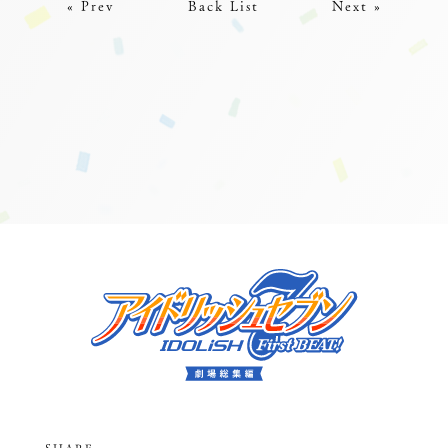
« Prev
Back List
Next »