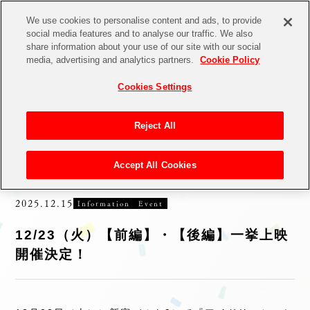
We use cookies to personalise content and ads, to provide
social media features and to analyse our traffic. We also
share information about your use of our site with our social
media, advertising and analytics partners.
Cookie Policy
NEWS
Cookies Settings
Reject All
ALL
Information
Goods
Novelty
Event
Collaboration
Theater
Accept All Cookies
2025.12.15
Information
Event
12/23（火）【前編】・【後編】一挙上映
開催決定！