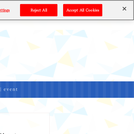
ttings
Reject All
Accept All Cookies
OVIE
SPECIAL
GALLERY
STORE
GAME
|
event