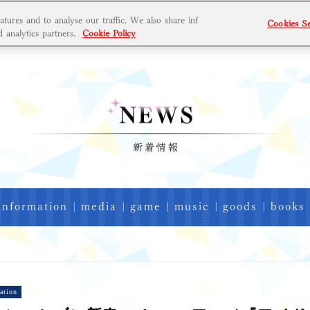
tures and to analyse our traffic. We also share inf
Cookies Se
d analytics partners.
Cookie Policy
NG
STORY
STAFF / CAST
PROFILE
DISCOGRAPHY
M
information
|
media
|
game
|
music
|
goods
|
books
ation