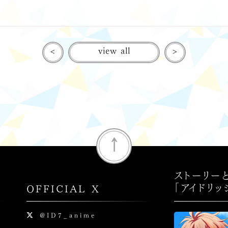
<
view all
>
↑
ストーリー
「アイドリ
OFFICIAL X
Y
@ID7_anime