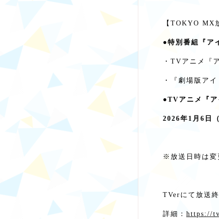
【TOKYO M
●特別番組『アイ
・TVアニメ『
・『劇場版アイドリ
●TVアニメ『
2026年1月6日
※放送日時は変
TVerにて放
詳細：
https://t