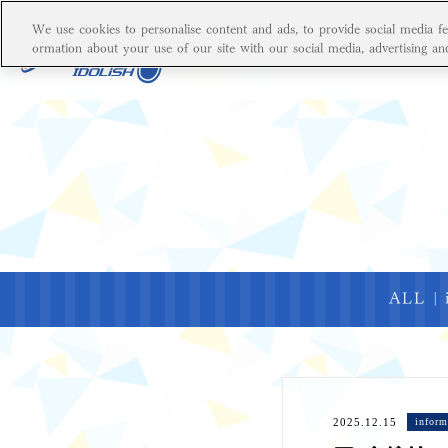
We use cookies to personalise content and ads, to provide social media fea
ormation about your use of our site with our social media, advertising an
NEWS
STREAMI
ALL
|
2025.12.15
inform