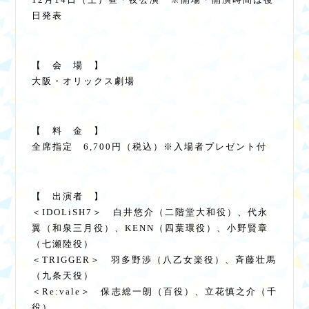
日発表
【 会 場 】
大阪・オリックス劇場
【 料 金 】
全席指定 6,700円（税込）※入場者プレゼント付
【 出演者 】
＜IDOLiSH7＞ 白井悠介（二階堂大和役）、代永
翼（和泉三月役）、KENN（四葉環役）、小野賢章
（七瀬陸役）
＜TRIGGER＞ 羽多野渉（八乙女楽役）、斉藤壮馬
（九条天役）
＜Re:vale＞ 保志総一朗（百役）、立花慎之介（千
役）