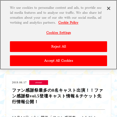
We use cookies to personalise content and ads, to provide soc
t
ial media features and to analyse our traffic. We also share inf
o
g
ormation about your use of our site with our social media, ad
g
vertising and analytics partners.
Cookie Policy
l
e
Cookies Settings
g
r
i
d
Reject All
ALL
|
information
|
media
|
game
|
music
|
g
Accept All Cookies
2019.06.17
event
ファン感謝祭最多の8名キャスト出演！！ファ
ン感謝祭vol.5登壇キャスト情報＆チケット先
行情報公開！