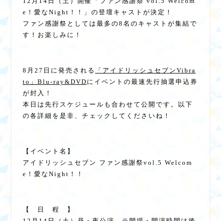
12月14日（土）開催「ファン感謝祭 vol.5 Welcom
e！愛なNight！！」の登壇キャストが決定！
ファン感謝祭としては最多の8名のキャストが集結で
す！お楽しみに！
8月27日に発売される
「アイドリッシュセブンVibra
to」Blu-ray&DVD
にイベントの最速先行抽選申込券
が封入！
本日は先行スケジュールも合わせて公開です。以下
の各詳細を是非、チェックしてくださいね！
【イベント名】
アイドリッシュセブン ファン感謝祭vol.5 Welcom
e！愛なNight！！
【 日 程 】
12月14日（土）昼・夜公演 ※開場・開演時間は後