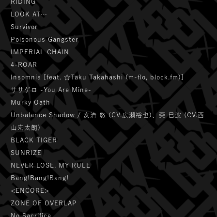
RIDING
LOOK AT…
Survivor
Poisonous Gangster
IMPERIAL CHAIN
4-ROAR
Insomnia [feat. ☆Taku Takahashi (m-flo, block.fm)]
ササゲロ -You Are Mine-
Murky Oath
Unbalance Shadow / 亥清 悠 (CV.広瀬裕也)、棗 巳波 (CV.西
山宏太朗)
BLACK TIGER
SUNRIZE
NEVER LOSE, MY RULE
Bang!Bang!Bang!
<ENCORE>
ZONE OF OVERLAP
No Sacrifice