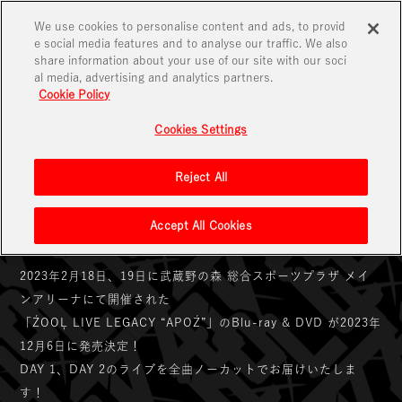
We use cookies to personalise content and ads, to provid
e social media features and to analyse our traffic. We also
share information about your use of our site with our soci
al media, advertising and analytics partners.
ANNOUNCEMENT
Cookie Policy
Cookies Settings
2023.07.27
Reject All
ŹOOĻ LIVE LEGACY “APOŹ” Blu-ray & DVD 発
売決定！
Accept All Cookies
2023年2月18日、19日に武蔵野の森 総合スポーツプラザ メイ
ンアリーナにて開催された
「ŹOOĻ LIVE LEGACY “APOŹ”」のBlu-ray & DVD が2023年
12月6日に発売決定！
DAY 1、DAY 2のライブを全曲ノーカットでお届けいたしま
す！