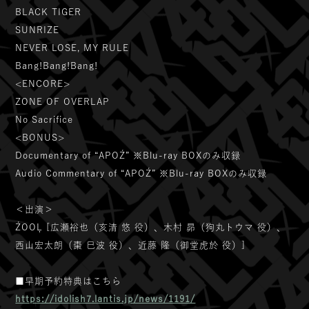
BLACK TIGER
SUNRIZE
NEVER LOSE, MY RULE
Bang!Bang!Bang!
<ENCORE>
ZONE OF OVERLAP
No Sacrifice
<BONUS>
Documentary of “APOŹ” ※Blu-ray BOXのみ収録
Audio Commentary of “APOŹ” ※Blu-ray BOXのみ収録
＜出演＞
ŹOOĻ [広瀬裕也（亥清 悠 役）、木村 昴（狗丸トウマ 役）、
西山宏太朗（棗 巳波 役）、近藤 隆（御堂虎於 役）]
■早期予約特典はこちら
https://idolish7.lantis.jp/news/1191/