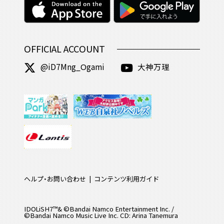
OFFICIAL ACCOUNT
@iD7Mng_Ogami
大神万理
ヘルプ・お問い合わせ
コンテンツ利用ガイド
IDOLiSH7™& ©Bandai Namco Entertainment Inc. /
©Bandai Namco Music Live Inc. CD: Arina Tanemura