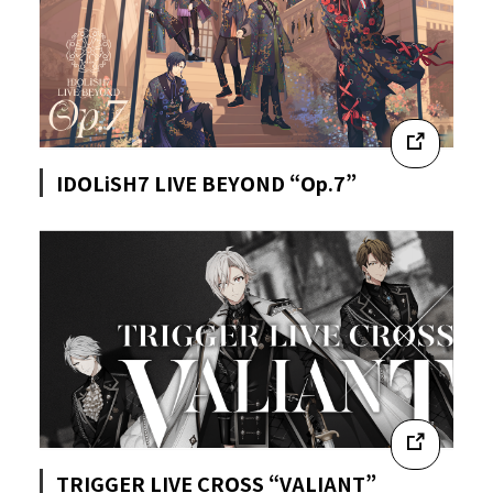
IDOLiSH7 LIVE BEYOND “Op.7”
TRIGGER LIVE CROSS “VALIANT”