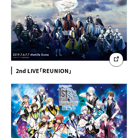
2nd LIVE「REUNION」