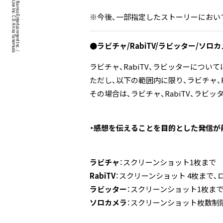
©Bandai Namco Music Live Inc. CD: Arina Tanemura
IDOLiSH7™& ©Bandai Namco Entertainment Inc. /
※今後、一部指定したストーリーにおい
●ラビチャ
/
RabiTV/ラビッター
/
ソロカ
ラビチャ、RabiTV、ラビッターにつ
ただし、以下の範囲内に限り、ラビチャ、
その場合は、ラビチャ、RabiTV、ラビッ
・感想を伝えることを目的とした発信が
ラビチャ
：スクリーンショット1枚まで
RabiTV
：スクリーンショット 4枚まで
ラビッター
：スクリーンショット1枚まで
ソロカメラ
：スクリーンショット枚数制