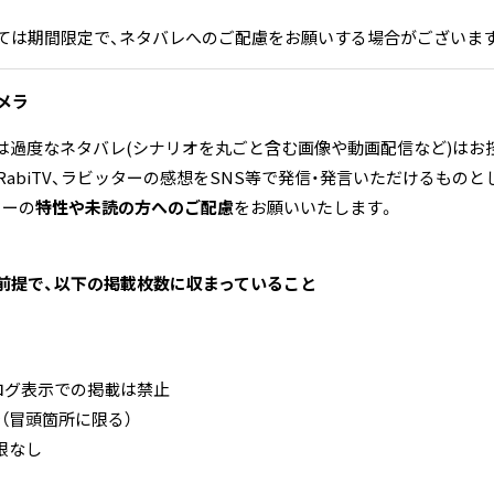
ては期間限定で、ネタバレへのご配慮をお願いする場合がございま
メラ
いては過度なネタバレ(シナリオを丸ごと含む画像や動画配信など)はお
RabiTV、ラビッターの感想をSNS等で発信・発言いただけるものと
ターの
特性や未読の方へのご配慮
をお願いいたします。
前提で、以下の掲載枚数に収まっていること
、ログ表示での掲載は禁止
（冒頭箇所に限る）
限なし