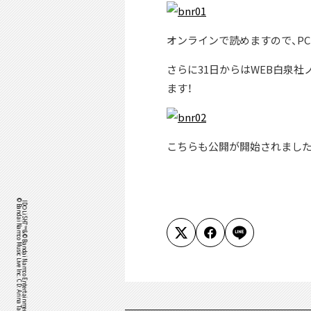
オンラインで読めますので、P
さらに31日からはWEB白泉
ます！
こちらも公開が開始されました
©Bandai Namco Music Live Inc. CD: Arina Tanemura
IDOLiSH7™& ©Bandai Namco Entertainment Inc. /