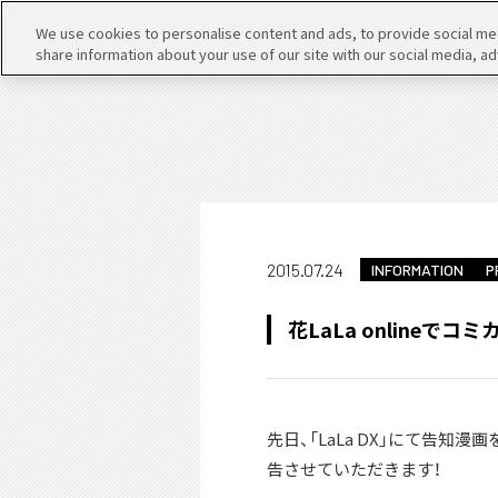
We use cookies to personalise content and ads, to provide social medi
share information about your use of our site with our social media, ad
2015.07.24
INFORMATION
P
花LaLa onlineで
先日、「LaLa DX」にて告知
告させていただきます！