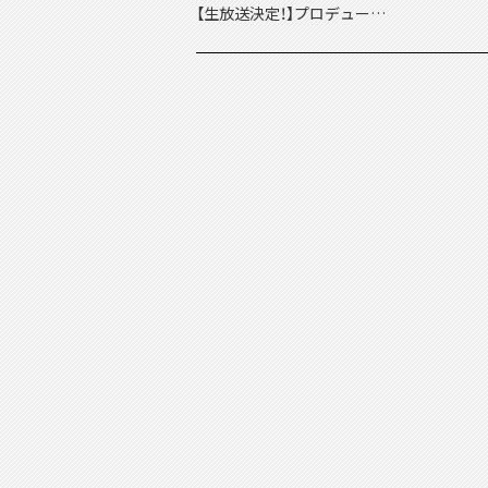
【生放送決定！】プロデュー
サーレター出張版 in ゲーム
の電撃 感謝祭