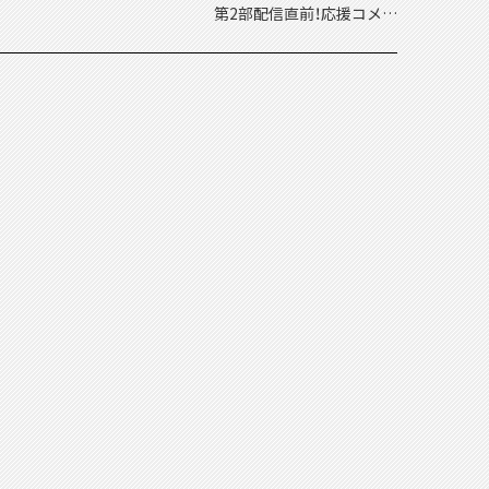
第2部配信直前！応援コメン
ト動画公開！