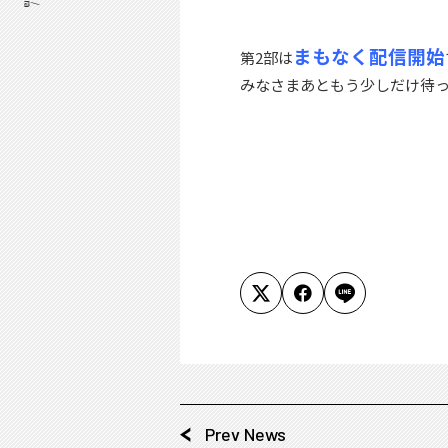
まもなく配信開始
第2部は
みなさまあともう少しだけ待っ
Prev News