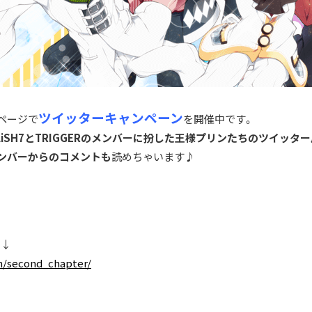
ツイッターキャンペーン
ページで
を開催中です。
OLiSH7とTRIGGERのメンバーに扮した王様プリンたちのツイッ
ンバーからのコメントも
読めちゃいます♪
ら↓
gn/second_chapter/