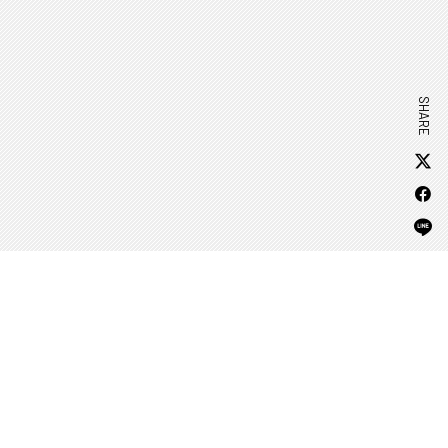
SHARE
APP DOWNLOAD
ANIME
EVENT
PRODUCTS
SPECIAL
OFFICIAL ACCOUNT