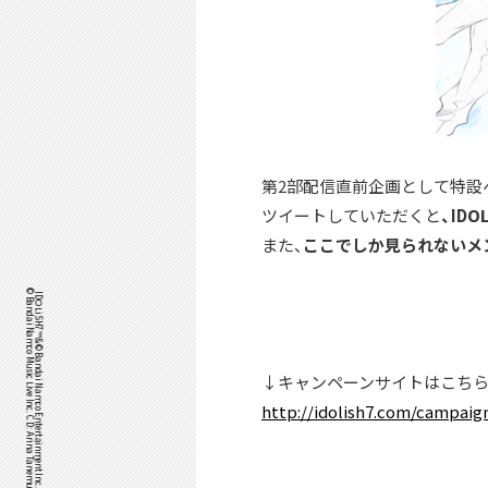
第2部配信直前企画として特設
ツイートしていただくと
、ID
また、
ここでしか見られないメ
©Bandai Namco Music Live Inc. CD: Arina Tanemura
IDOLiSH7™& ©Bandai Namco Entertainment Inc. /
↓キャンペーンサイトはこち
http://idolish7.com/campai