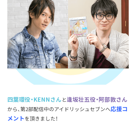
四葉環役・KENNさん
逢坂壮五役・阿部敦さん
と
応援コ
から、第2部配信中のアイドリッシュセブンへ
メント
を頂きました！