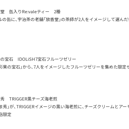
 缶入りRe:valeティー 2種
ュアルの缶に、宇治茶の老舗「放香堂」の茶師が2人をイメージして選
宝石 IDOLiSH7宝石フルーツゼリー
彩果の宝石」から、7人をイメージしたフルーツゼリーを集めた限定
 TRIGGER黒チーズ海老煎
秀」が、TRIGGERイメージの黒い海老煎に、チーズクリームとア
本店限定