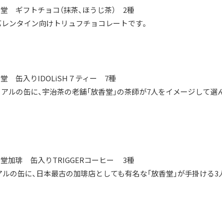
堂 ギフトチョコ（抹茶、ほうじ茶） 2種
バレンタイン向けトリュフチョコレートです。
 缶入りIDOLiSH７ティー 7種
ビジュアルの缶に、宇治茶の老舗「放香堂」の茶師が7人をイメージして
加琲 缶入りTRIGGERコーヒー 3種
ジュアルの缶に、日本最古の加琲店としても有名な「放香堂」が手掛ける