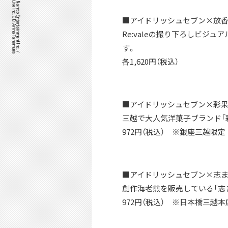
©Bandai Namco Music Live Inc. CD: Arina Tanemura
IDOLiSH7™& ©Bandai Namco Entertainment Inc. /
■アイドリッシュセブン×放香堂
Re:valeの撮り下ろしビジ
す。
各1,620円（税込）
■アイドリッシュセブン×彩果の
三越で大人気洋菓子ブランド「
972円（税込） ※銀座三越限定
■アイドリッシュセブン×志ま秀
創作海老煎を販売している「志ま
972円（税込） ※日本橋三越