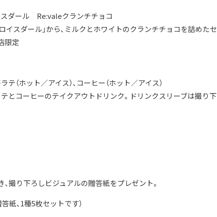
ダール Re:valeクランチチョコ
ド「ロイスダール」から、ミルクとホワイトのクランチチョコを詰めた
本店限定
ラテ（ホット／アイス）、コーヒー（ホット／アイス）
テとコーヒーのテイクアウトドリンク。ドリンクスリーブは撮り下
き、撮り下ろしビジュアルの贈答紙をプレゼント。
贈答紙、1種5枚セットです）