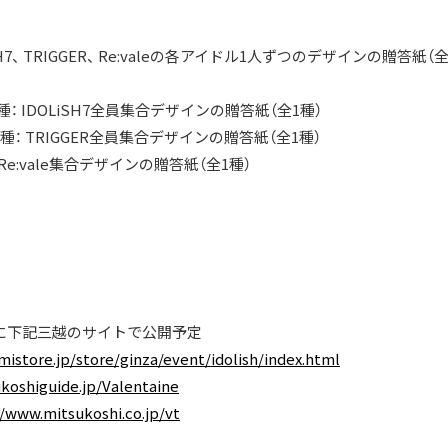
SH7、 TRIGGER、 Re:valeの各アイドル1人ずつのデザインの贈
種： IDOLiSH7全員集合デザインの贈答紙（全1種）
各種： TRIGGER全員集合デザインの贈答紙（全1種）
 Re:vale集合デザインの贈答紙（全1種）
0時に下記三越のサイトで公開予定
mistore.jp/store/ginza/event/idolish/index.html
ukoshiguide.jp/Valentaine
//www.mitsukoshi.co.jp/vt