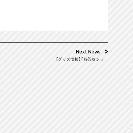
Next News
【グッズ情報】「お茶友シリー
ズ アイドリッシュセブン vo
l.1」予約受付中！