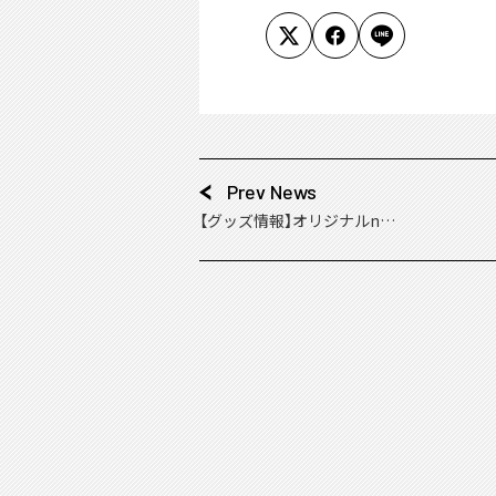
Prev News
【グッズ情報】オリジナルnan
acoカード付きグッズ発売決
定！