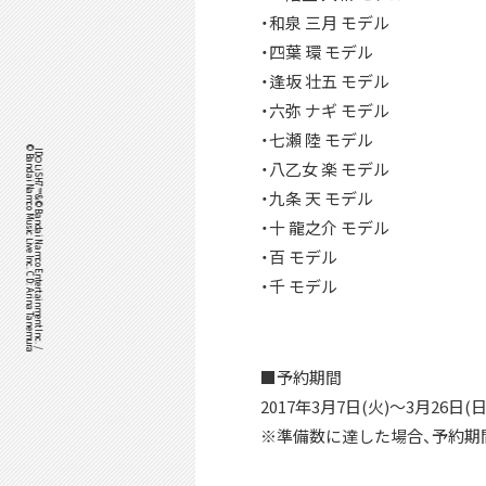
・和泉 三月 モデル
・四葉 環 モデル
・逢坂 壮五 モデル
・六弥 ナギ モデル
・七瀬 陸 モデル
©Bandai Namco Music Live Inc. CD: Arina Tanemura
IDOLiSH7™& ©Bandai Namco Entertainment Inc. /
・八乙女 楽 モデル
・九条 天 モデル
・十 龍之介 モデル
・百 モデル
・千 モデル
■予約期間
2017年3月7日(火)～3月26日(日
※準備数に達した場合、予約期