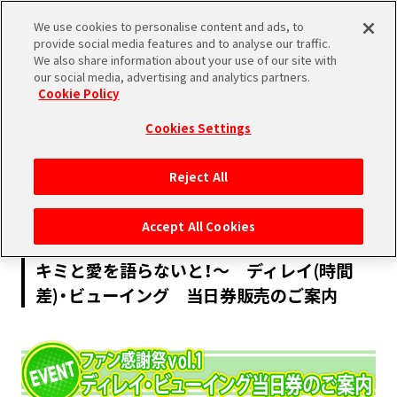
We use cookies to personalise content and ads, to
SHARE
provide social media features and to analyse our traffic.
We also share information about your use of our site with
our social media, advertising and analytics partners.
Cookie Policy
Cookies Settings
2017.06.30
Reject All
EVENT
Accept All Cookies
アイドリッシュセブン ファン感謝祭 vol.1～
キミと愛を語らないと！～ ディレイ(時間
差)・ビューイング 当日券販売のご案内