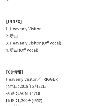
【INDEX】
1. Heavenly Visitor
2. 新曲
3. Heavenly Visitor (Off Vocal)
4. 新曲 (Off Vocal)
【CD情報】
Heavenly Visitor／TRIGGER
発売日：2018年2月28日
品 番 ：LACM-14718
価 格 ：1,200円(税抜)