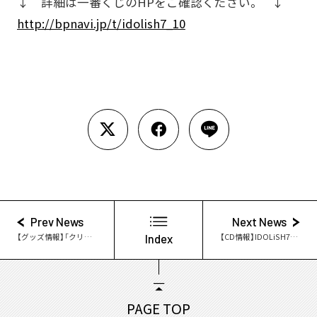
↓ 詳細は一番くじのHPをご確認ください。 ↓
http://bpnavi.jp/t/idolish7_10
Prev News
Next News
【グッズ情報】「クリアラバーストラップ～うさみみDealer～」登場！
Index
【CD情報】IDOLiSH7ニューシングル「ナナツイロREALiZE」特典情報公開！
PAGE TOP