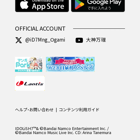
OFFICIAL ACCOUNT
@iD7Mng_Ogami
大神万理
ヘルプ・お問い合わせ
コンテンツ利用ガイド
IDOLiSH7™& ©Bandai Namco Entertainment Inc. /
©Bandai Namco Music Live Inc. CD: Arina Tanemura