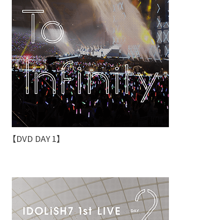
【DVD DAY 1】