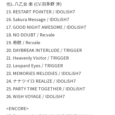
也)、八乙女 楽 (CV.羽多野 渉)
15. RESTART POiNTER / IDOLiSH7
16. Sakura Message / IDOLiSH7
17. GOOD NIGHT AWESOME / IDOLiSH7
18. NO DOUBT / Re:vale
19. 奇跡 / Re:vale
20. DAYBREAK INTERLUDE / TRIGGER
21. Heavenly Visitor / TRIGGER
22. Leopard Eyes / TRIGGER
23. MEMORiES MELODiES / IDOLiSH7
24. ナナツイロ REALiZE / IDOLiSH7
25. PARTY TIME TOGETHER / IDOLiSH7
26. WiSH VOYAGE / IDOLiSH7
<ENCORE>