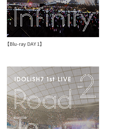
【Blu-ray DAY 1】