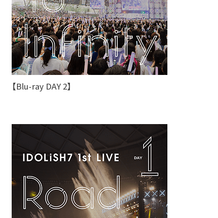
【Blu-ray DAY 2】