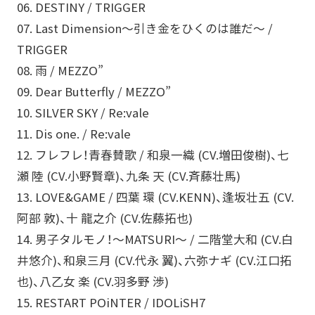
06. DESTINY / TRIGGER
07. Last Dimension～引き金をひくのは誰だ～ /
TRIGGER
08. 雨 / MEZZO”
09. Dear Butterfly / MEZZO”
10. SILVER SKY / Re:vale
11. Dis one. / Re:vale
12. フレフレ！青春賛歌 / 和泉一織 (CV.増田俊樹)、七
瀬 陸 (CV.小野賢章)、九条 天 (CV.斉藤壮馬)
13. LOVE&GAME / 四葉 環 (CV.KENN)、逢坂壮五 (CV.
阿部 敦)、十 龍之介 (CV.佐藤拓也)
14. 男子タルモノ！～MATSURI～ / 二階堂大和 (CV.白
井悠介)、和泉三月 (CV.代永 翼)、六弥ナギ (CV.江口拓
也)、八乙女 楽 (CV.羽多野 渉)
15. RESTART POiNTER / IDOLiSH7