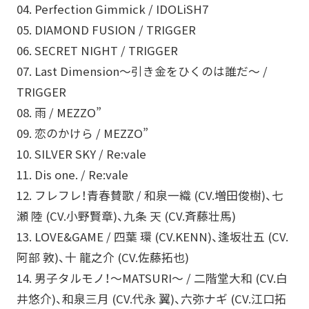
04. Perfection Gimmick / IDOLiSH7
05. DIAMOND FUSION / TRIGGER
06. SECRET NIGHT / TRIGGER
07. Last Dimension～引き金をひくのは誰だ～ /
TRIGGER
08. 雨 / MEZZO”
09. 恋のかけら / MEZZO”
10. SILVER SKY / Re:vale
11. Dis one. / Re:vale
12. フレフレ！青春賛歌 / 和泉一織 (CV.増田俊樹)、七
瀬 陸 (CV.小野賢章)、九条 天 (CV.斉藤壮馬)
13. LOVE&GAME / 四葉 環 (CV.KENN)、逢坂壮五 (CV.
阿部 敦)、十 龍之介 (CV.佐藤拓也)
14. 男子タルモノ！～MATSURI～ / 二階堂大和 (CV.白
井悠介)、和泉三月 (CV.代永 翼)、六弥ナギ (CV.江口拓