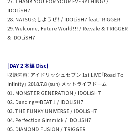
27. THANK YOU FOR YOUR EVERYTHING! /
IDOLiSH7
28. NATSU☆しようぜ！ / IDOLiSH7 feat.TRIGGER
29. Welcome, Future World!!! / Re:vale & TRIGGER
& IDOLiSH7
[DAY 2 本編 Disc]
収録内容：アイドリッシュセブン 1st LIVE「Road To
Infinity」 2018.7.8 (sun) メットライフドーム
01. MONSTER GENERATiON / IDOLiSH7
02. Dancing∞BEAT!! / IDOLiSH7
03. THE FUNKY UNIVERSE / IDOLiSH7
04. Perfection Gimmick / IDOLiSH7
05. DIAMOND FUSION / TRIGGER