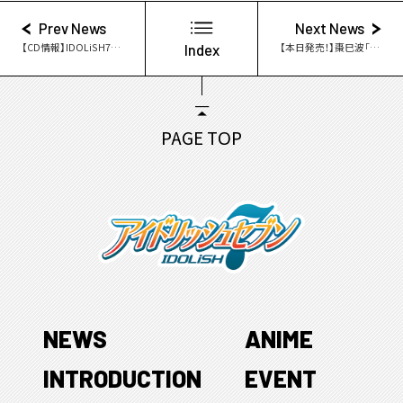
Prev News
Next News
【CD情報】IDOLiSH7「DiSCOVER THE FUTURE」本日発売！
Index
【本日発売！】棗巳波「Wonderful Octave」
PAGE TOP
NEWS
ANIME
INTRODUCTION
EVENT