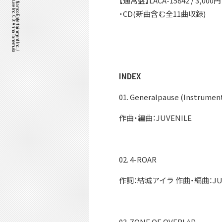
©Bandai Namco Music Live Inc. CD: Arina Tanemura
IDOLiSH7™& ©Bandai Namco Entertainment Inc. /
【通常盤】LACA-15842 / 3,000円
・CD(新曲含む全11曲収録)
INDEX
01. Generalpause (Instrument
作曲・編曲：JUVENILE
02. 4-ROAR
作詞：結城アイラ 作曲・編曲：JUV
03. ZONE OF OVERLAP