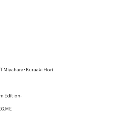
yahara・Kuraaki Hori
m Edition-
G.ME