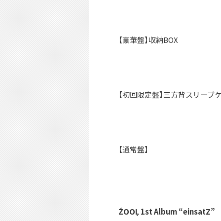
【豪華盤】収納BOX
【初回限定盤】三方背スリーブ
【通常盤】
ŹOOĻ 1st Album “einsatZ”