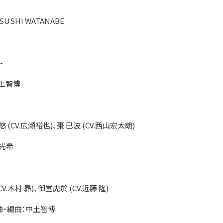
SHI WATANABE
-
中土智博
亥清 悠 (CV.広瀬裕也)、棗 巳波 (CV.西山宏太朗)
田光希
マ (CV.木村 昴)、御堂虎於 (CV.近藤 隆)
 作曲・編曲：中土智博