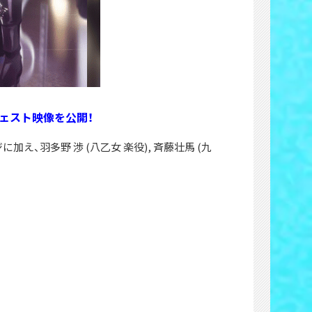
のダイジェスト映像を公開！
ジに加え、羽多野 渉 (八乙女 楽役), 斉藤壮馬 (九