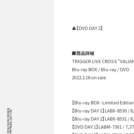
▲【DVD DAY 2】
■商品詳細
TRIGGER LIVE CROSS “VALIA
Blu-ray BOX / Blu-ray / DVD
2022.2.16 on sale
【Blu-ray BOX -Limited Edit
【Blu-ray DAY 1】LABX-8530 /
【Blu-ray DAY 2】LABX-8531 /
【DVD DAY 1】LABM-7301 / 7,