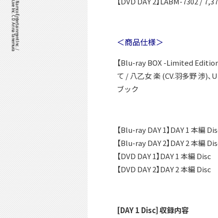
©Bandai Namco Music Live Inc. CD: Arina Tanemura
IDOLiSH7™& ©Bandai Namco Entertainment Inc. /
【DVD DAY 2】LABM-7302 / 7,
＜商品仕様＞
【Blu-ray BOX -Limited E
て / 八乙女 楽 (CV.羽多野 渉
ブック
【Blu-ray DAY 1】DAY 1 本編 Dis
【Blu-ray DAY 2】DAY 2 本編 Dis
【DVD DAY 1】DAY 1 本編 Disc
【DVD DAY 2】DAY 2 本編 Disc
[DAY 1 Disc] 収録内容