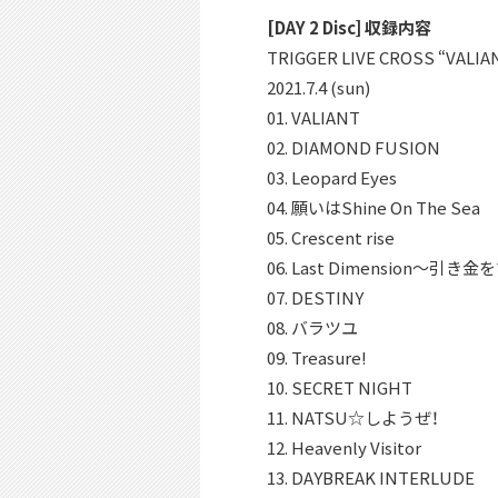
[DAY 2 Disc] 収録内容
TRIGGER LIVE CROSS “VALIA
2021.7.4 (sun)
01. VALIANT
02. DIAMOND FUSION
03. Leopard Eyes
04. 願いはShine On The Sea
05. Crescent rise
06. Last Dimension～引
07. DESTINY
08. バラツユ
09. Treasure!
10. SECRET NIGHT
11. NATSU☆しようぜ！
12. Heavenly Visitor
13. DAYBREAK INTERLUDE