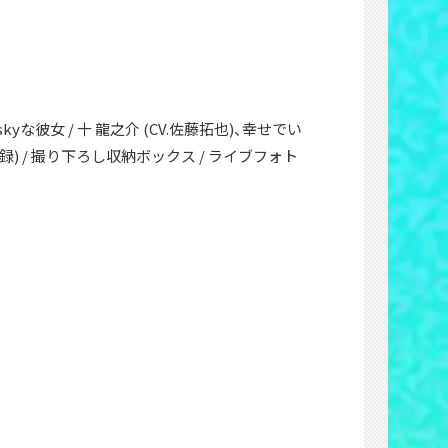
映像、Riskyな彼女 / 十 龍之介 (CV.佐藤拓也)、幸せでい
リー収録) / 撮り下ろし収納ボックス / ライブフォト