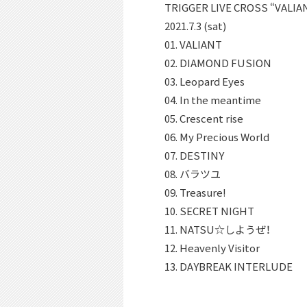
TRIGGER LIVE CROSS “VALIA
2021.7.3 (sat)
01. VALIANT
02. DIAMOND FUSION
03. Leopard Eyes
04. In the meantime
05. Crescent rise
06. My Precious World
07. DESTINY
08. バラツユ
09. Treasure!
10. SECRET NIGHT
11. NATSU☆しようぜ！
12. Heavenly Visitor
13. DAYBREAK INTERLUDE