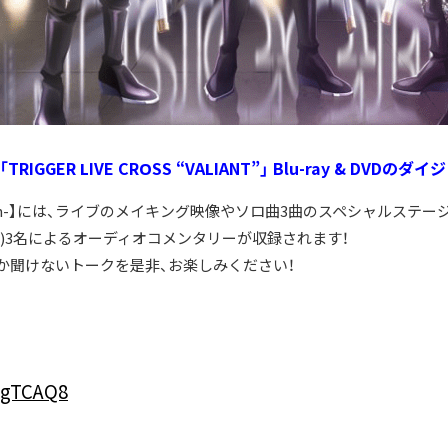
IGGER LIVE CROSS “VALIANT”」 Blu-ray & DVD
ed Edition-】には、ライブのメイキング映像やソロ曲3曲のスペシャルステー
之介役)3名によるオーディオコメンタリーが収録されます！
か聞けないトークを是非、お楽しみください！
jgTCAQ8