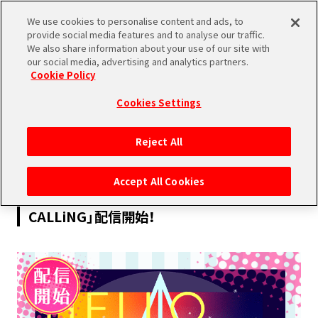
We use cookies to personalise content and ads, to
SHARE
provide social media features and to analyse our traffic.
We also share information about your use of our site with
our social media, advertising and analytics partners.
Cookie Policy
Cookies Settings
2022.06.10
Reject All
MUSIC
Accept All Cookies
【好評配信中！】IDOLiSH7「HELLO
CALLiNG」配信開始！