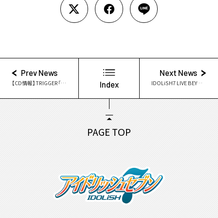
Prev News
Next News
【CD情報】TRIGGER「SUISAI」本日発売！
Index
IDOLiSH7 LIVE BEYOND “Op.7” Blu-ray & DVD 発売決定！
PAGE TOP