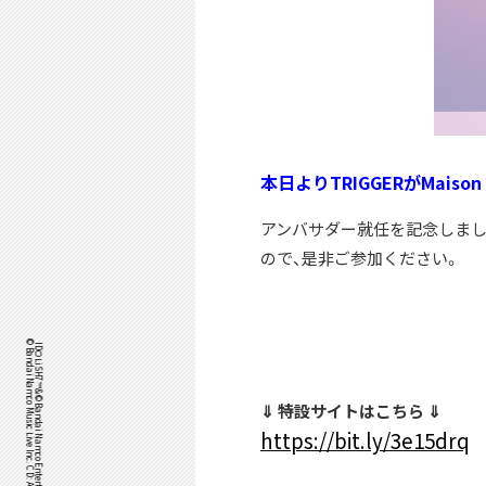
本日よりTRIGGERがMais
アンバサダー就任を記念しまして
ので、是非ご参加ください。
©Bandai Namco Music Live Inc. CD: Arina Tanemura
IDOLiSH7™& ©Bandai Namco Entertainment Inc. /
⇓ 特設サイトはこちら ⇓
https://bit.ly/3e15drq