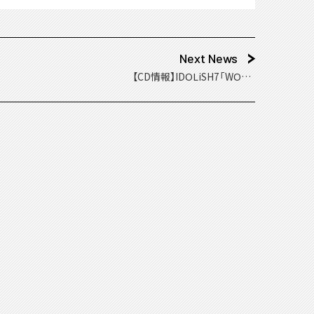
Next News
【CD情報】IDOLiSH7「WOND
ER LiGHT」本日発売！