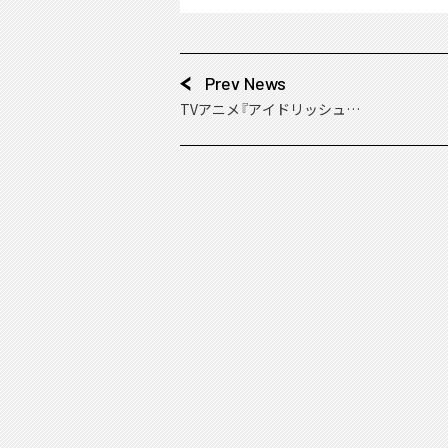
Prev News
TVアニメ『アイドリッシュセ
ブン Third BEAT!』OP主題
歌/ED主題歌 試聴動画を公
開！