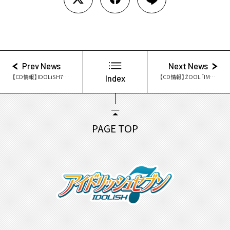
Prev News
Next News
【CD情報】IDOLiSH7「WONDER LiGHT」本日発売！
Index
【CD情報】ŹOOĻ「IMPERIAL CHAIN」本日発売！
PAGE TOP