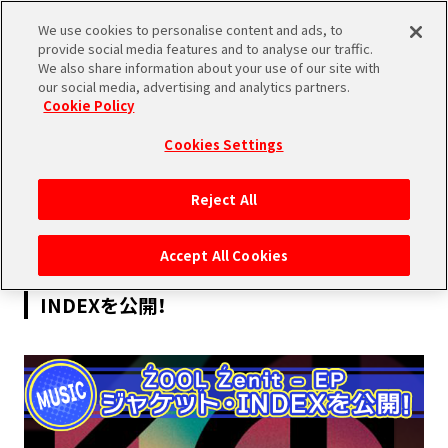
We use cookies to personalise content and ads, to
SHARE
provide social media features and to analyse our traffic.
We also share information about your use of our site with
our social media, advertising and analytics partners.
Cookie Policy
Cookies Settings
2022.11.07
Reject All
MUSIC
Accept All Cookies
ŹOOĻ 「Źenit – EP」ジャケットデザイン・
INDEXを公開！