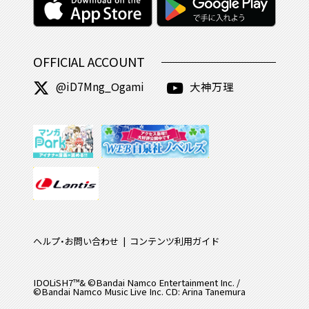
OFFICIAL ACCOUNT
@iD7Mng_Ogami
大神万理
ヘルプ・お問い合わせ
コンテンツ利用ガイド
IDOLiSH7™& ©Bandai Namco Entertainment Inc. /
©Bandai Namco Music Live Inc. CD: Arina Tanemura