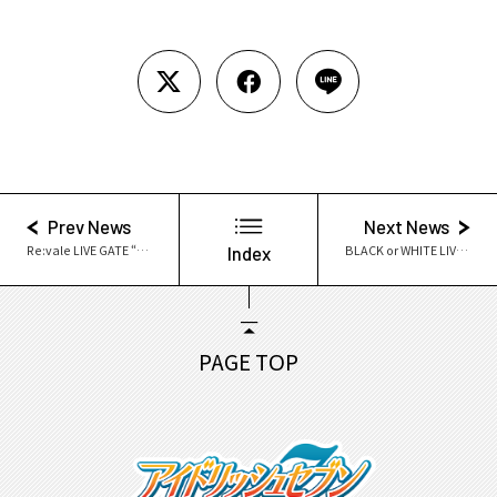
Prev News
Next News
Re:vale LIVE GATE “Re:flect U” Blu-ray & DVD本日発売！
Index
BLACK or WHITE LIVE SHOWDOWN 2022グッズ発売決定！
PAGE TOP