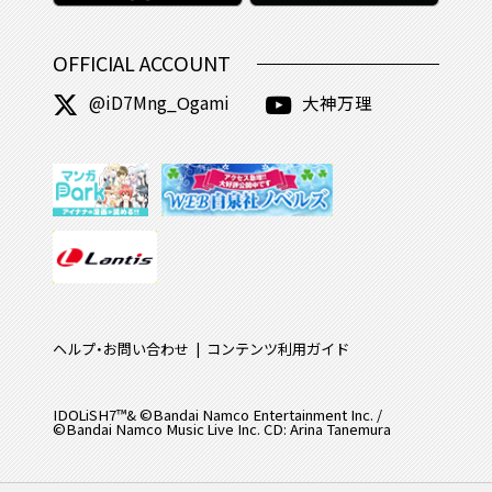
OFFICIAL ACCOUNT
@iD7Mng_Ogami
大神万理
ヘルプ・お問い合わせ
コンテンツ利用ガイド
IDOLiSH7™& ©Bandai Namco Entertainment Inc. /
©Bandai Namco Music Live Inc. CD: Arina Tanemura