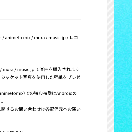
 / animelo mix / mora / music.jp / レコ
x / mora / music.jp で楽曲を購入されます
てジャケット写真を使用した壁紙をプレゼ
nimelomix）での特典待受はAndroidの
す。
に関するお問い合わせは各配信元へお願い