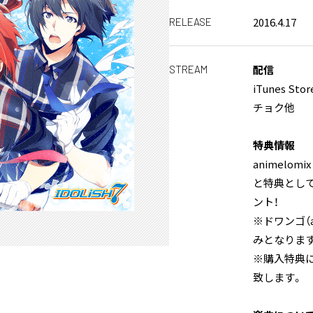
2016.4.17
RELEASE
配信
STREAM
iTunes Store
チョク他
特典情報
animelomi
と特典とし
ント！
※ドワンゴ（a
みとなりま
※購入特典
致します。