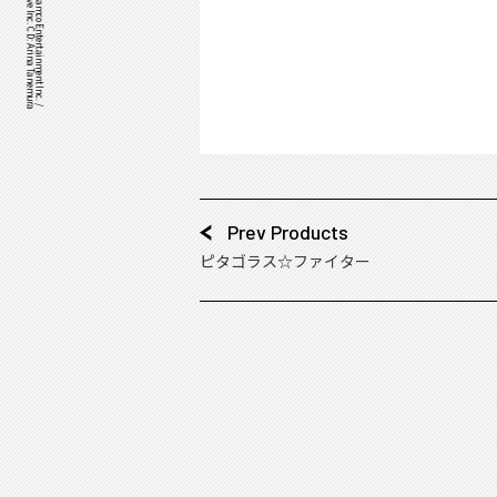
©Bandai Namco Music Live Inc. CD: Arina Tanemura
IDOLiSH7™& ©Bandai Namco Entertainment Inc. /
Prev Products
ピタゴラス☆ファイター