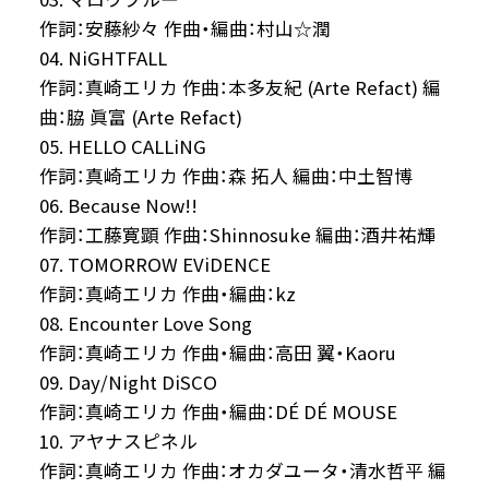
作詞：安藤紗々 作曲・編曲：村山☆潤
04. NiGHTFALL
作詞：真崎エリカ 作曲：本多友紀 (Arte Refact) 編
曲：脇 眞富 (Arte Refact)
05. HELLO CALLiNG
作詞：真崎エリカ 作曲：森 拓人 編曲：中土智博
06. Because Now!!
作詞：工藤寛顕 作曲：Shinnosuke 編曲：酒井祐輝
07. TOMORROW EViDENCE
作詞：真崎エリカ 作曲・編曲：kz
08. Encounter Love Song
作詞：真崎エリカ 作曲・編曲：高田 翼・Kaoru
09. Day/Night DiSCO
作詞：真崎エリカ 作曲・編曲：DÉ DÉ MOUSE
10. アヤナスピネル
作詞：真崎エリカ 作曲：オカダユータ・清水哲平 編