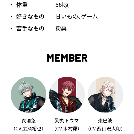
体重
56kg
好きなもの
甘いもの、ゲーム
苦手なもの
粉薬
MEMBER
亥清悠
狗丸トウマ
棗巳波
（CV:広瀬裕也）
（CV:木村昴）
（CV:西山宏太朗）