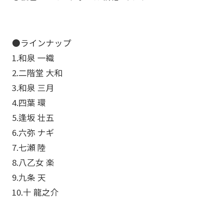
●ラインナップ
1.和泉 一織
2.二階堂 大和
3.和泉 三月
4.四葉 環
5.逢坂 壮五
6.六弥 ナギ
7.七瀬 陸
8.八乙女 楽
9.九条 天
10.十 龍之介