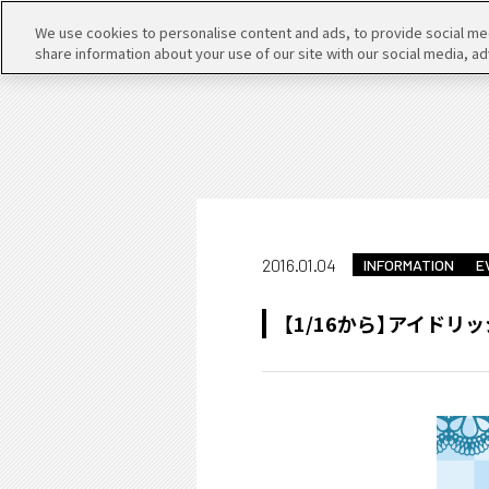
We use cookies to personalise content and ads, to provide social medi
share information about your use of our site with our social media, ad
2016.01.04
INFORMATION
E
【1/16から】アイド