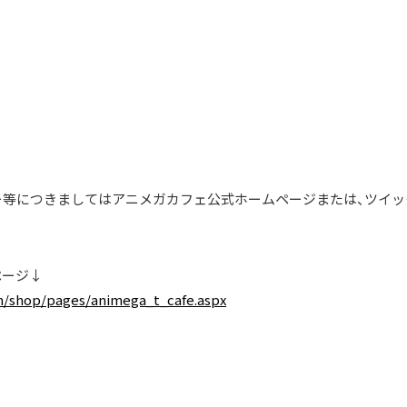
ー等につきましてはアニメガカフェ公式ホームページまたは、ツイッ
ページ↓
m/shop/pages/animega_t_cafe.aspx