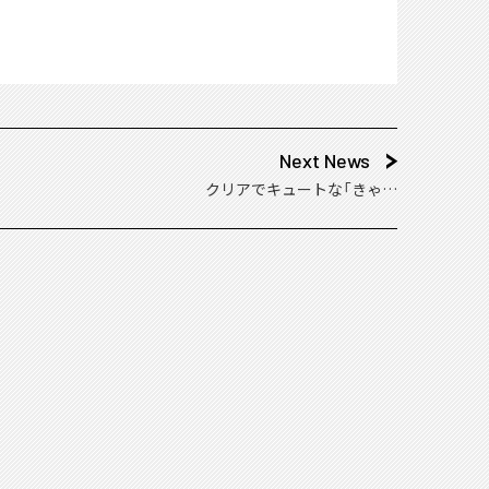
Next News
クリアでキュートな「きゃら
びにストラップ」登場！