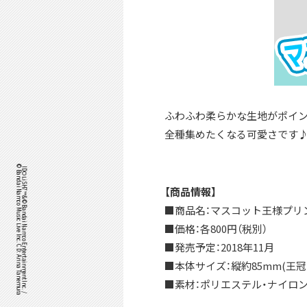
ふわふわ柔らかな生地がポイン
全種集めたくなる可愛さです
©Bandai Namco Music Live Inc. CD: Arina Tanemura
IDOLiSH7™& ©Bandai Namco Entertainment Inc. /
【商品情報】
■商品名：マスコット王様プリン 亥清
■価格：各800円（税別）
■発売予定：2018年11月
■本体サイズ：縦約85mm(王
■素材：ポリエステル・ナイロ