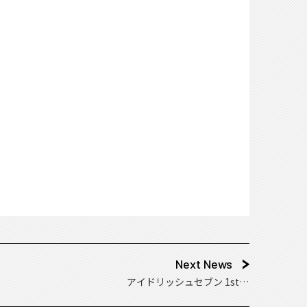
Next News
アイドリッシュセブン 1st LI
VE Blu-ray BOX「アニメイト
限定セット」特典絵柄公開！