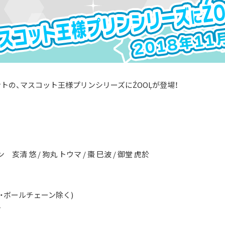
トの、マスコット王様プリンシリーズにŹOOĻが登場！
♪
 悠 / 狗丸 トウマ / 棗 巳波 / 御堂 虎於
冠・ボールチェーン除く)
ン