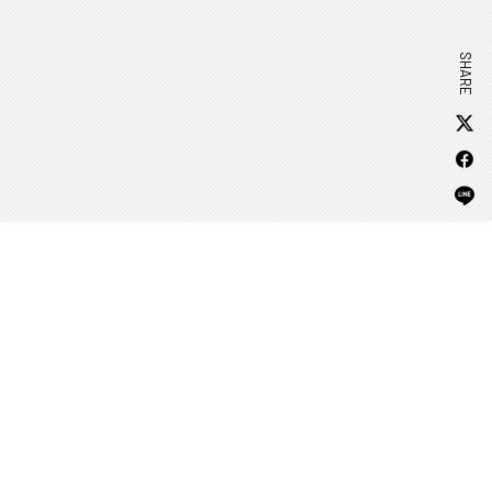
SHARE
APP DOWNLOAD
ANIME
EVENT
PRODUCTS
SPECIAL
OFFICIAL ACCOUNT
SNS
@iD7Mng_Ogami
大神万理