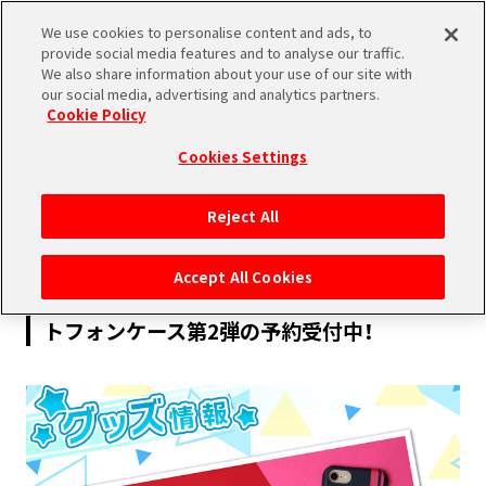
We use cookies to personalise content and ads, to
SHARE
provide social media features and to analyse our traffic.
We also share information about your use of our site with
our social media, advertising and analytics partners.
Cookie Policy
Cookies Settings
2018.10.31
Reject All
PRODUCTS
Accept All Cookies
【11月18日(日)まで】SuperGroupies、スマー
トフォンケース第2弾の予約受付中！